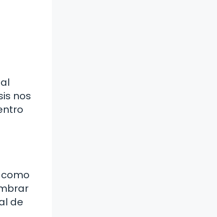
al
sis nos
entro
s como
umbrar
al de