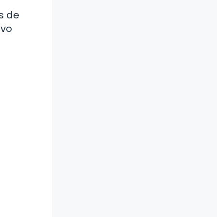
s de
evo