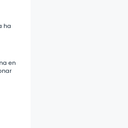
a ha
sna en
ionar