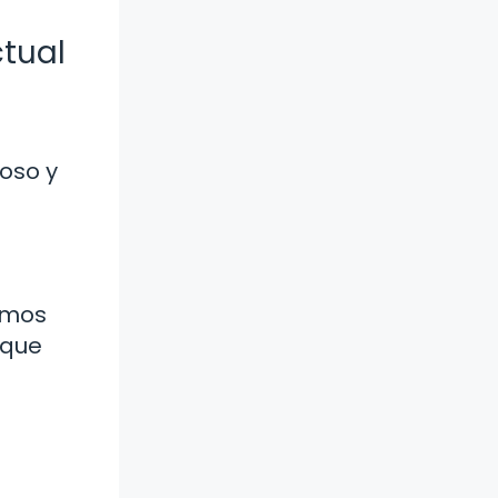
tual
ioso y
remos
 que