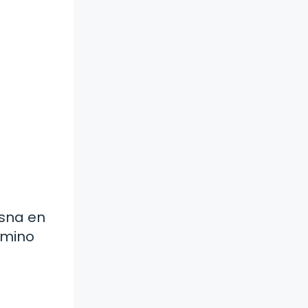
esna en
rmino