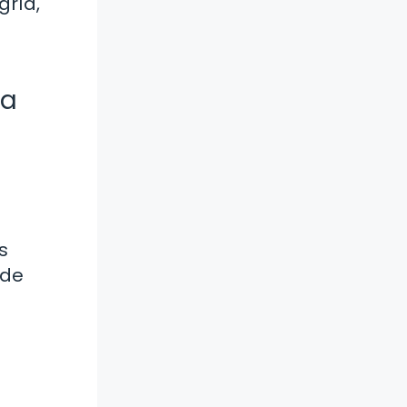
gría,
ra
s
 de