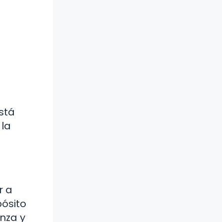
stá
 la
r a
pósito
nza y