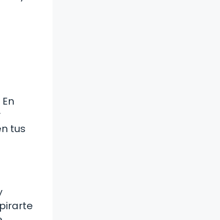
 En
y
en tus
y
pirarte
.