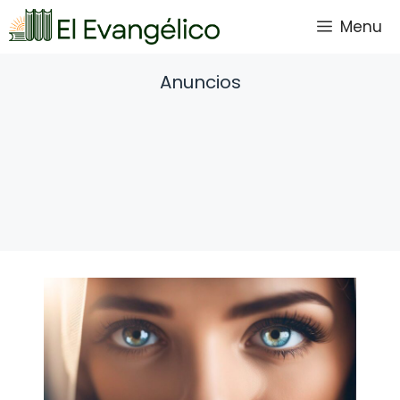
Saltar
Menu
al
contenido
Anuncios