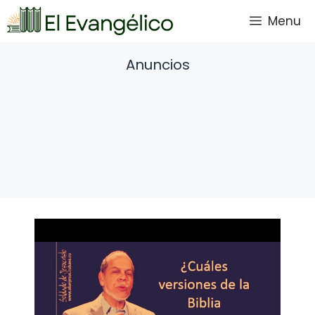
Saltar
Menu
al
contenido
Anuncios