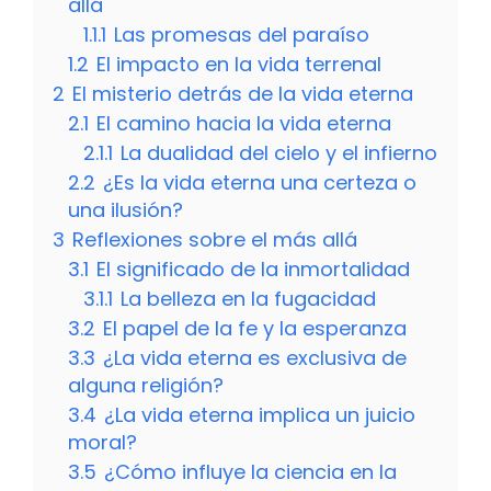
allá
1.1.1
Las promesas del paraíso
1.2
El impacto en la vida terrenal
2
El misterio detrás de la vida eterna
2.1
El camino hacia la vida eterna
2.1.1
La dualidad del cielo y el infierno
2.2
¿Es la vida eterna una certeza o
una ilusión?
3
Reflexiones sobre el más allá
3.1
El significado de la inmortalidad
3.1.1
La belleza en la fugacidad
3.2
El papel de la fe y la esperanza
3.3
¿La vida eterna es exclusiva de
alguna religión?
3.4
¿La vida eterna implica un juicio
moral?
3.5
¿Cómo influye la ciencia en la