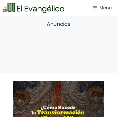
Saltar
Menu
al
contenido
Anuncios