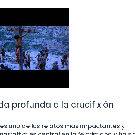
da profunda a la crucifixión
to es uno de los relatos más impactantes y
narrativa es central en la fe cristiana y ha si