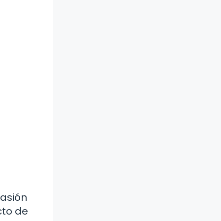
pasión
cto de