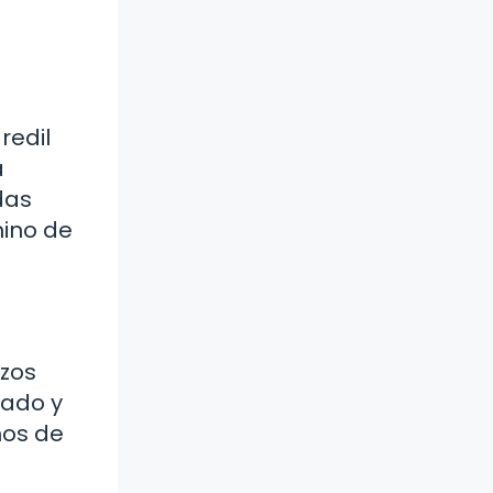
redil
a
das
mino de
rzos
dado y
mos de