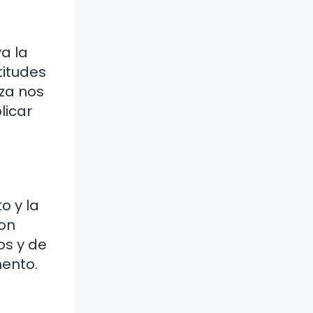
a la
titudes
za nos
licar
o y la
con
os y de
mento.