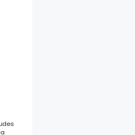
tudes
ca