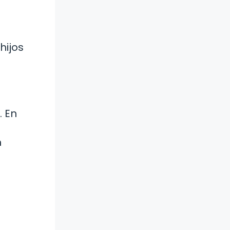
hijos
. En
n