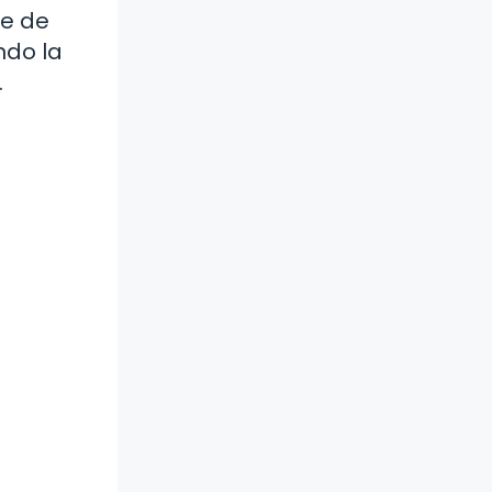
fe de
ndo la
.