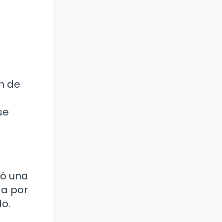
ón de
se
ró una
da por
o.