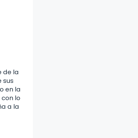
e de la
e sus
o en la
 con lo
ña a la