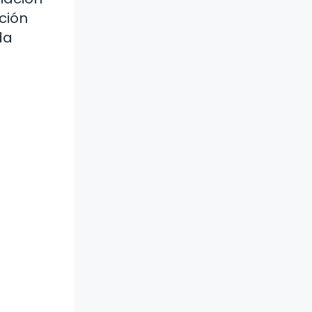
ción
da