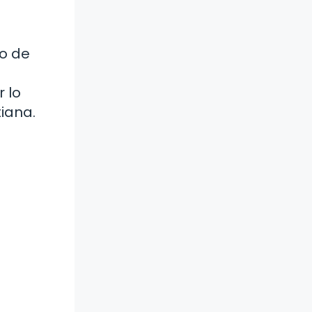
no de
 lo
iana.