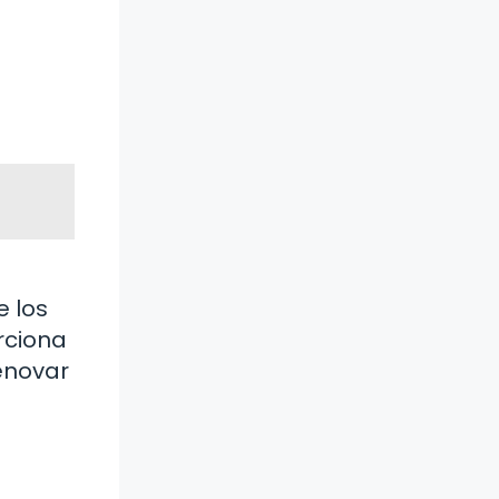
e los
rciona
enovar