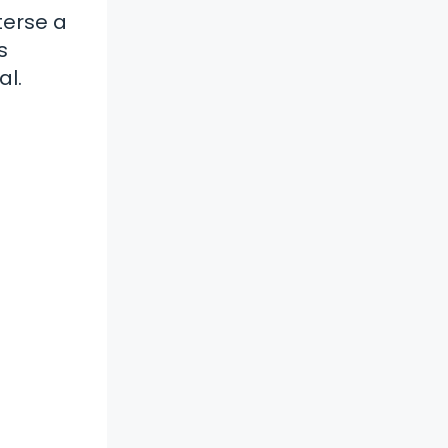
terse a
s
al.