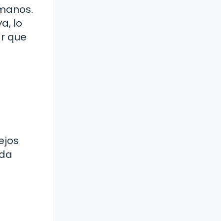
rmanos.
a, lo
ar que
ejos
ada