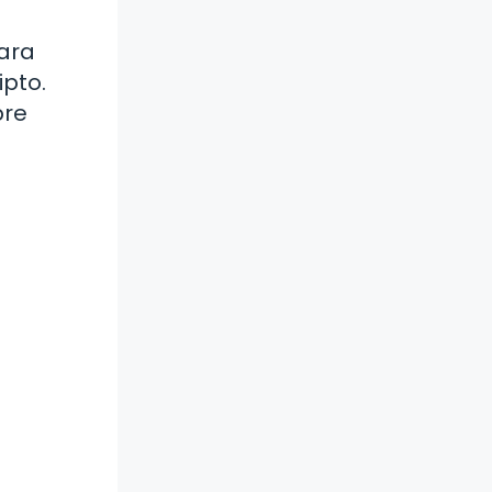
para
ipto.
bre