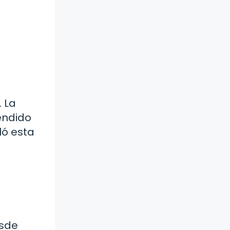
. La
endido
ló esta
esde