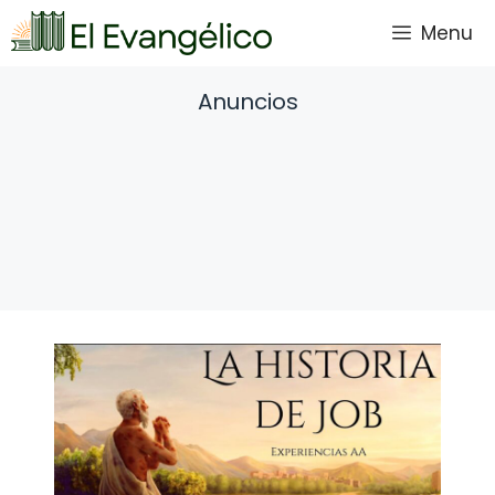
Saltar
Menu
al
contenido
Anuncios