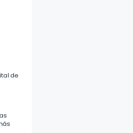
ital de
las
 más