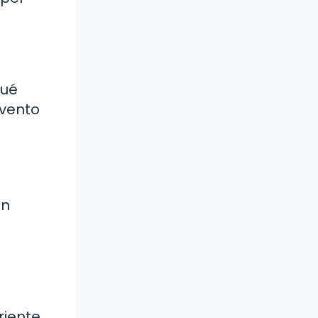
Qué
evento
en
riente.