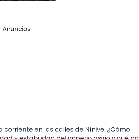
Anuncios
 corriente en las calles de Nínive. ¿Cómo
dad y estabilidad del imperio asirio y qué p