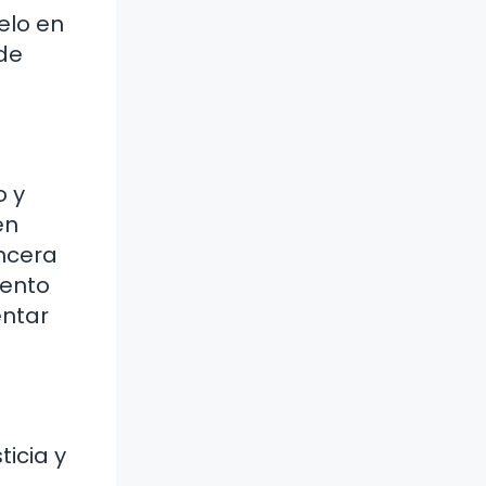
elo en
de
o y
en
incera
iento
entar
ticia y