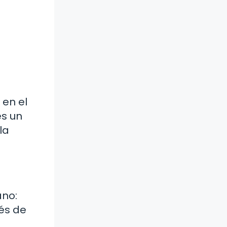
 en el
es un
la
ano:
és de