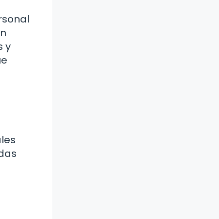
rsonal
un
s y
ue
les
odas