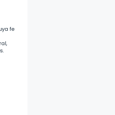
uya fe
al,
s.