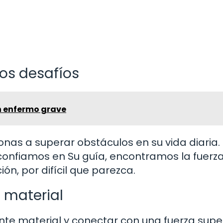
os desafíos
n enfermo grave
onas a superar obstáculos en su vida diaria.
confiamos en Su guía, encontramos la fuerz
ón, por difícil que parezca.
 material
te material y conectar con una fuerza supe