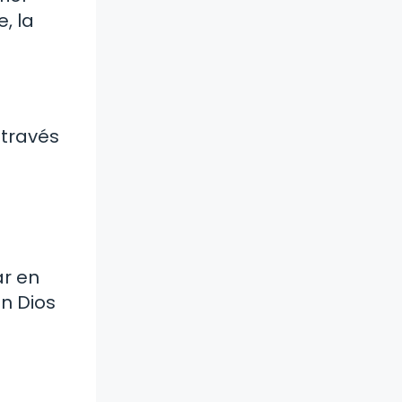
, la
 través
ar en
n Dios