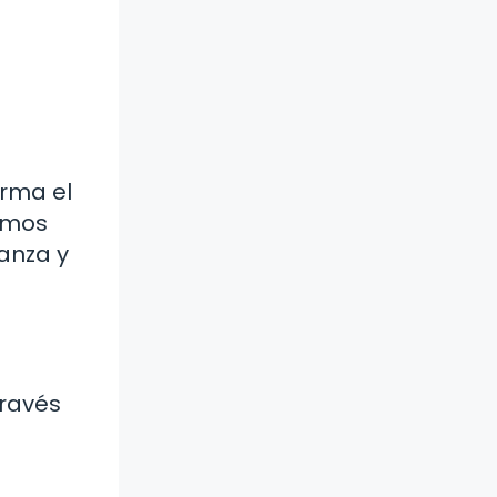
orma el
tamos
ranza y
través