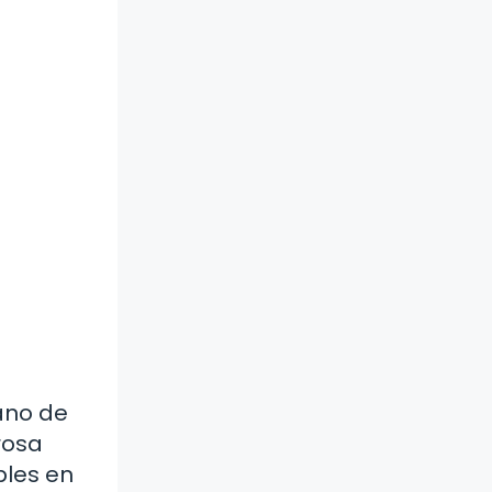
rano de
rosa
bles en