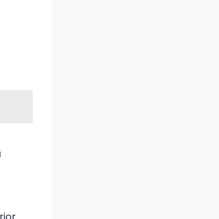
a
rior