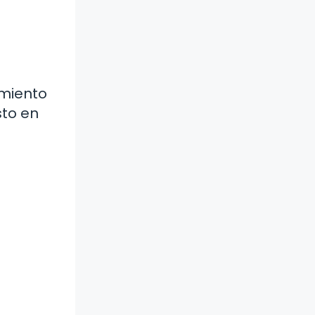
imiento
sto en