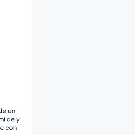
de un
milde y
te con