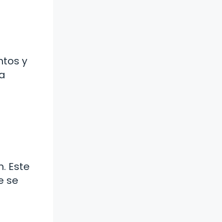
ntos y
da
. Este
e se