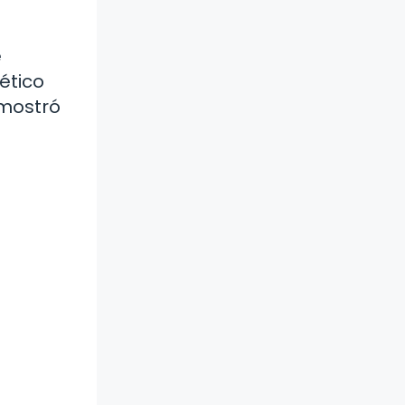
e
ético
emostró