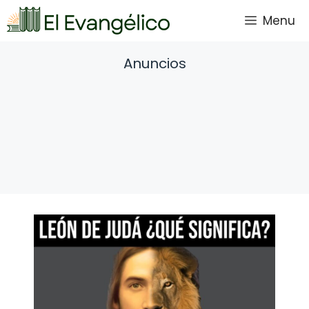
Saltar
Menu
al
contenido
Anuncios