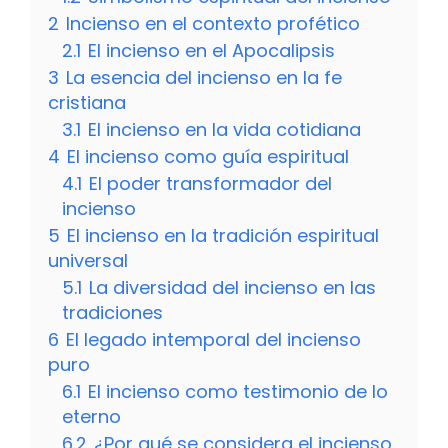
2
Incienso en el contexto profético
2.1
El incienso en el Apocalipsis
3
La esencia del incienso en la fe
cristiana
3.1
El incienso en la vida cotidiana
4
El incienso como guía espiritual
4.1
El poder transformador del
incienso
5
El incienso en la tradición espiritual
universal
5.1
La diversidad del incienso en las
tradiciones
6
El legado intemporal del incienso
puro
6.1
El incienso como testimonio de lo
eterno
6.2
¿Por qué se considera el incienso