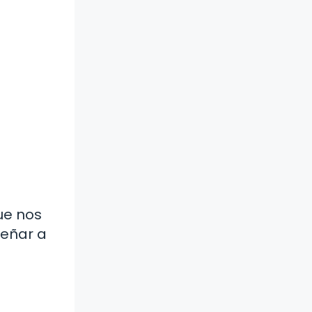
ue nos
señar a