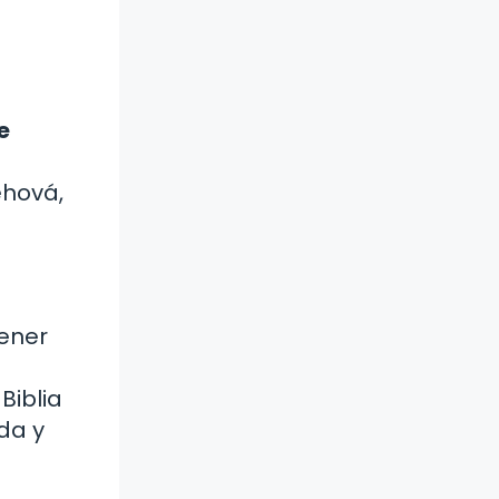
e
ehová,
tener
Biblia
da y