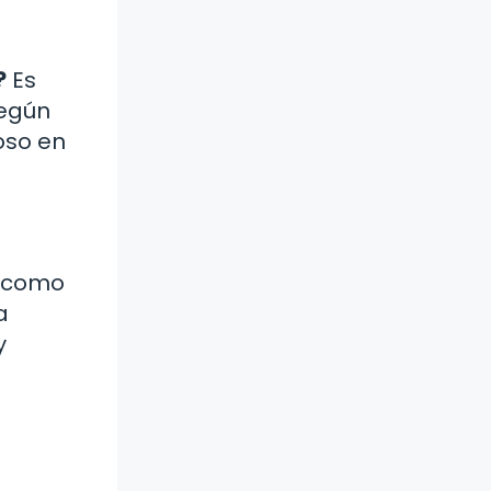
?
Es
según
oso en
a como
a
y