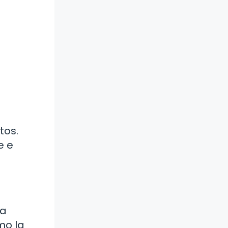
tos.
e e
la
mo la