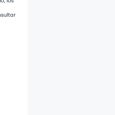
o, los
nsultar