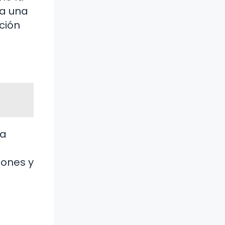
da una
ción
la
iones y