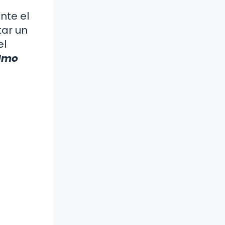
nte el
tar un
el
lmo