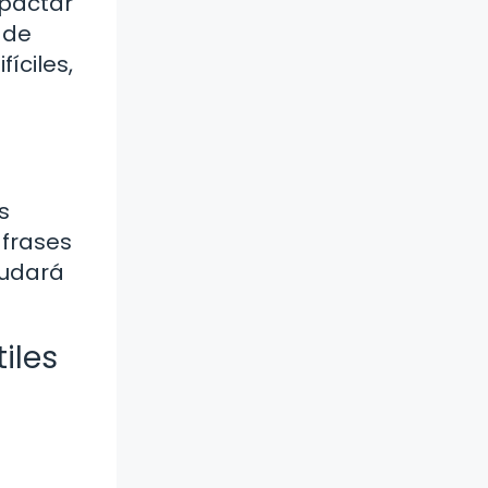
mpactar
 de
íciles,
s
 frases
yudará
iles