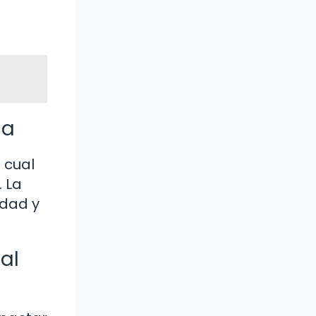
ia
 cual
. La
ndad y
al