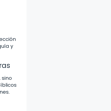
tección
guía y
ras
 sino
íblicos
nes.