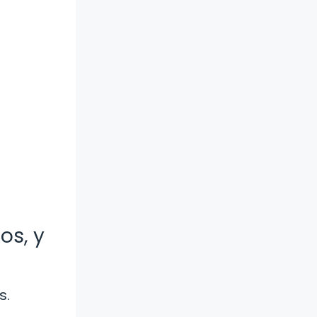
os, y
s.
s