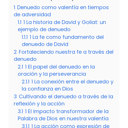
1
Denuedo como valentía en tiempos
de adversidad
1.1
1 La historia de David y Goliat: un
ejemplo de denuedo
1.1.1
1 La fe como fundamento del
denuedo de David
2
Fortaleciendo nuestra fe a través del
denuedo
2.1
1 El papel del denuedo en la
oración y la perseverancia
2.1.1
1 La conexión entre el denuedo y
la confianza en Dios
3
Cultivando el denuedo a través de la
reflexión y la acción
3.1
1 El impacto transformador de la
Palabra de Dios en nuestra valentía
3.1.1
1 La acción como expresión de