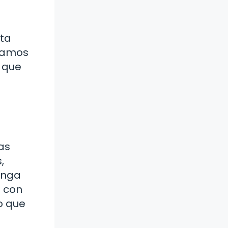
ita
stamos
o que
as
,
onga
n con
o que