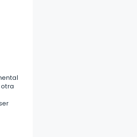
mental
 otra
ser