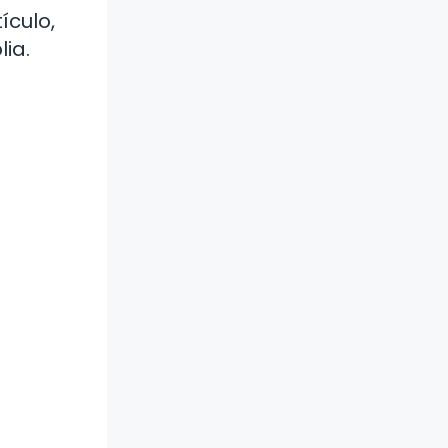
ículo,
ia.