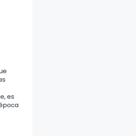
que
as
e, es
 época