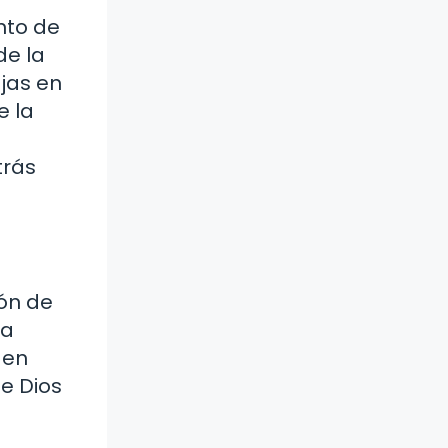
nto de
de la
ejas en
e la
trás
ión de
ra
 en
ue Dios