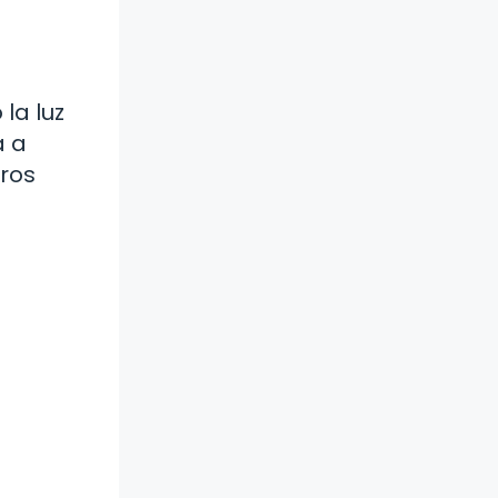
la luz
a a
tros