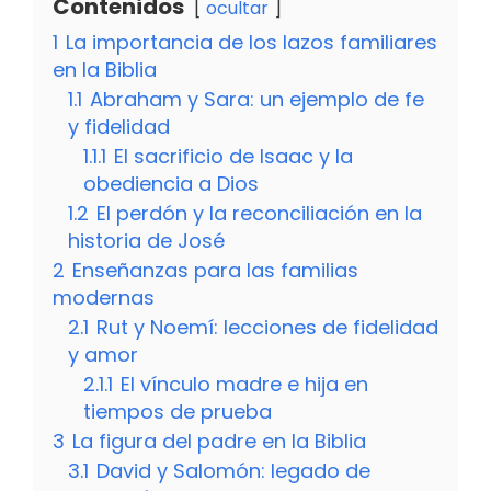
Contenidos
ocultar
1
La importancia de los lazos familiares
en la Biblia
1.1
Abraham y Sara: un ejemplo de fe
y fidelidad
1.1.1
El sacrificio de Isaac y la
obediencia a Dios
1.2
El perdón y la reconciliación en la
historia de José
2
Enseñanzas para las familias
modernas
2.1
Rut y Noemí: lecciones de fidelidad
y amor
2.1.1
El vínculo madre e hija en
tiempos de prueba
3
La figura del padre en la Biblia
3.1
David y Salomón: legado de