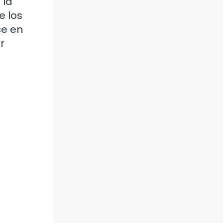
 la
e los
ce en
r