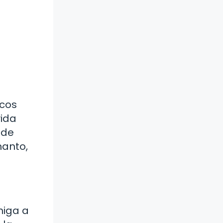
icos
vida
 de
manto,
miga a