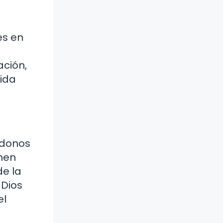
es en
ación,
tida
ndonos
enen
de la
 Dios
el