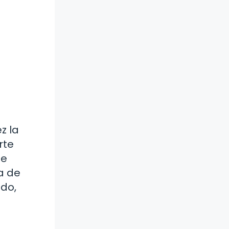
z la
rte
se
a de
ado,