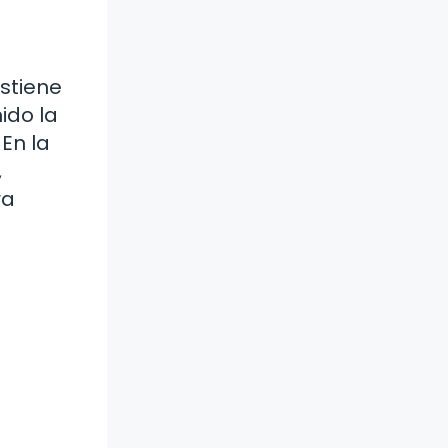
ostiene
ido la
En la
,
ra