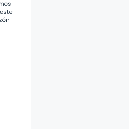
emos
 este
azón