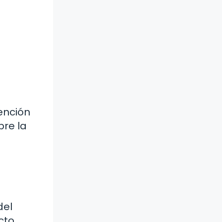
ención
bre la
del
cto