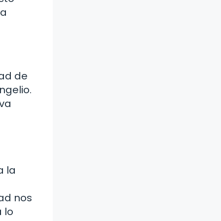
da
dad de
ngelio.
iva
a la
dad nos
 lo