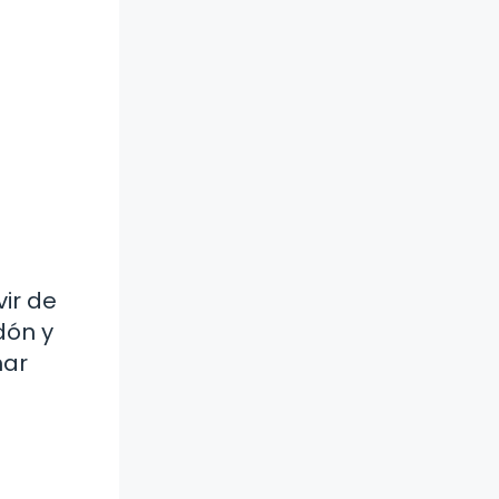
vir de
dón y
mar