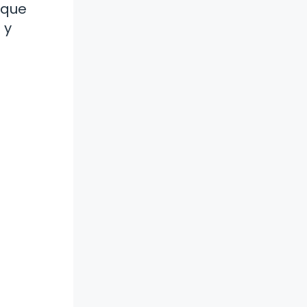
 que
 y