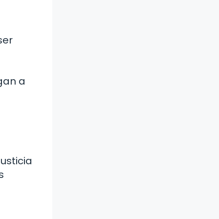
ser
rgan a
usticia
s