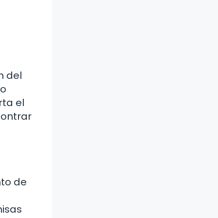
n del
no
ta el
contrar
nto de
misas