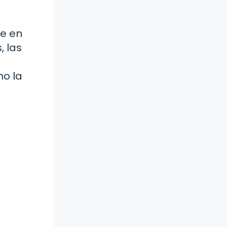
te en
, las
mo la