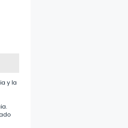
a y la
ia.
iado