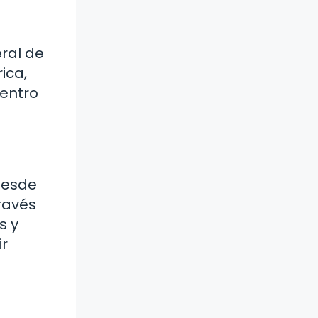
ral de
ica,
dentro
desde
través
s y
ir