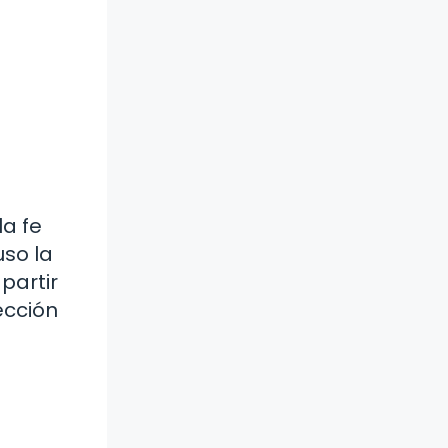
la fe
uso la
partir
ección