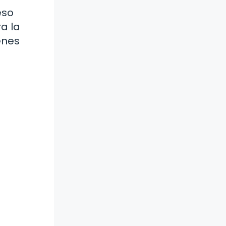
eso
a la
enes