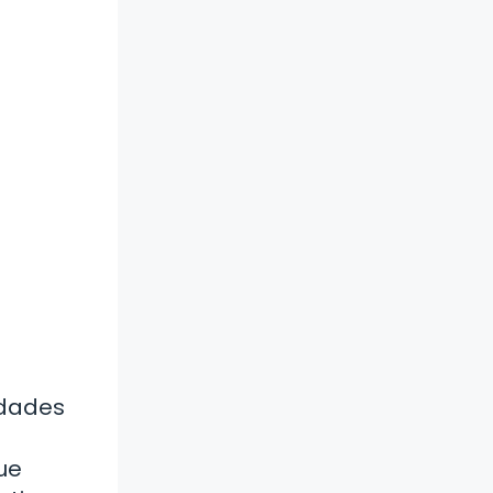
idades
ue