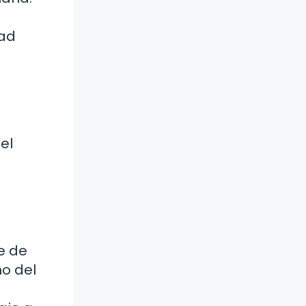
dad
el
e de
no del