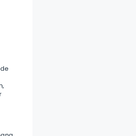
 de
n,
r
mana.