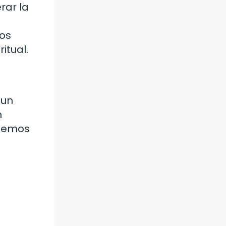
rar la
mos
itual.
 un
n
odemos