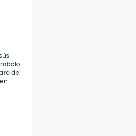
esús
símbolo
faro de
den