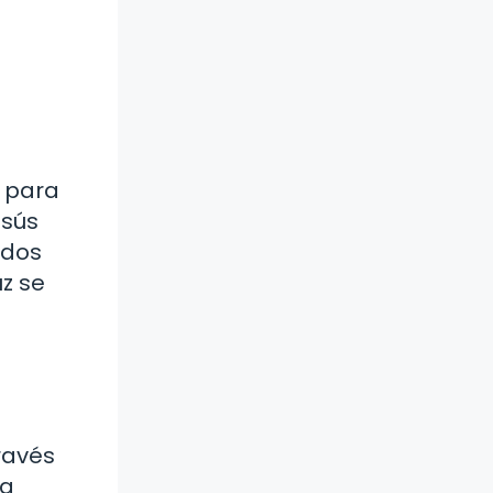
a para
esús
ados
uz se
ravés
ia