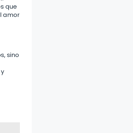
os que
el amor
s, sino
 y