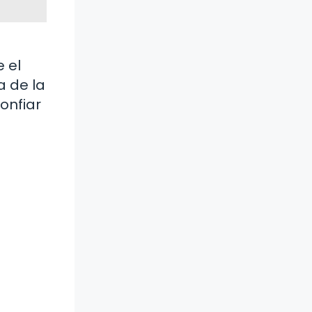
e el
a de la
onfiar