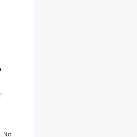
a
a
r
. No