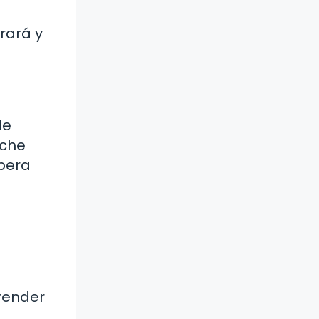
rará y
de
oche
ibera
a
render