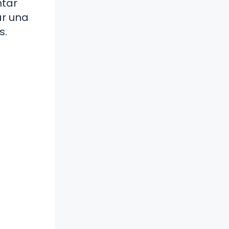
ntar
ar una
s.