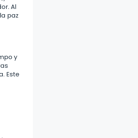
r. Al
la paz
empo y
ras
a. Este