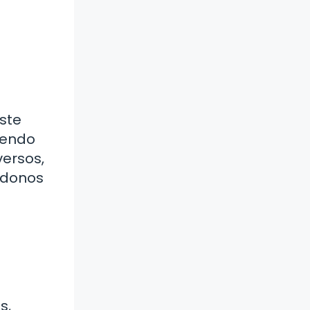
este
ciendo
versos,
ándonos
s,