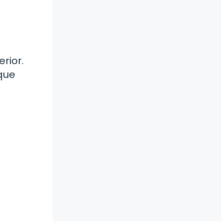
a
rior.
 que