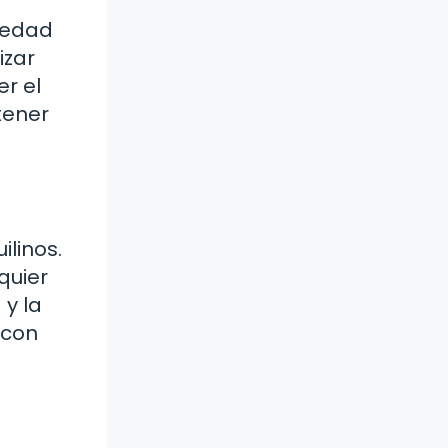
piedad
izar
r el
tener
ilinos.
quier
y la
 con