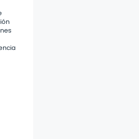
e
ción
ones
encia