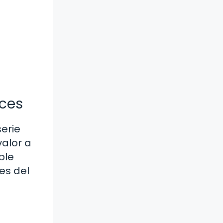
íces
erie
valor a
ble
es del