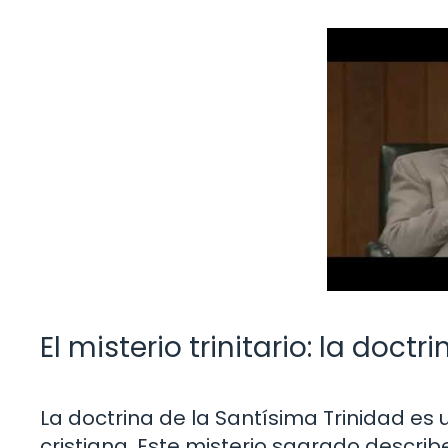
El misterio trinitario: la doct
La doctrina de la Santísima Trinidad e
cristiana. Este misterio sagrado describ