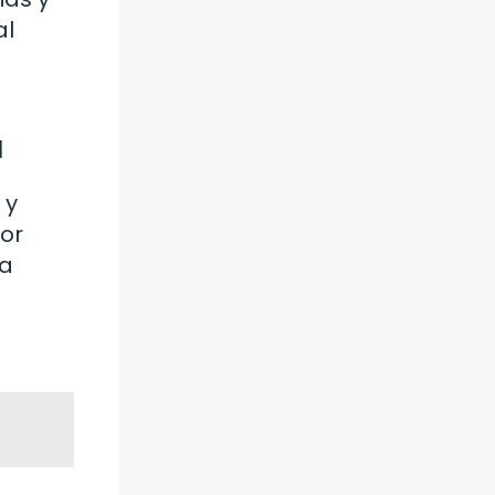
al
a
 y
por
la