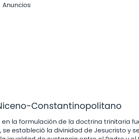
Anuncios
 Niceno-Constantinopolitano
n la formulación de la doctrina trinitaria fu
, se estableció la divinidad de Jesucristo y s
 igualdad de sustancia entre el Padre y el H