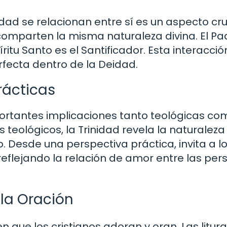
dad se relacionan entre sí es un aspecto cru
 comparten la misma naturaleza divina. El Pa
íritu Santo es el Santificador. Esta interacció
erfecta dentro de la Deidad.
rácticas
portantes implicaciones tanto teológicas co
s teológicos, la Trinidad revela la naturaleza
Desde una perspectiva práctica, invita a l
 reflejando la relación de amor entre las pe
 la Oración
n que los cristianos adoran y oran. Las liturg