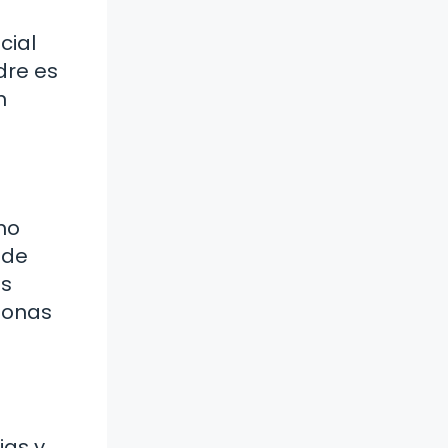
cial
dre es
n
mo
 de
os
rsonas
ias y