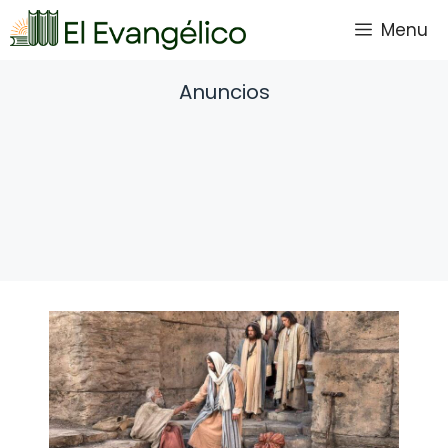
Saltar
Menu
al
contenido
Anuncios