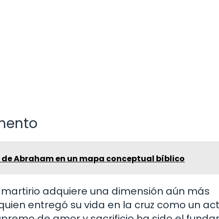
amento
a de Abraham en un mapa conceptual bíblico
l martirio adquiere una dimensión aún más
, quien entregó su vida en la cruz como un ac
upremo de amor y sacrificio ha sido el fund