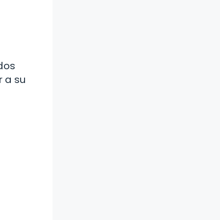
 dos
 a su