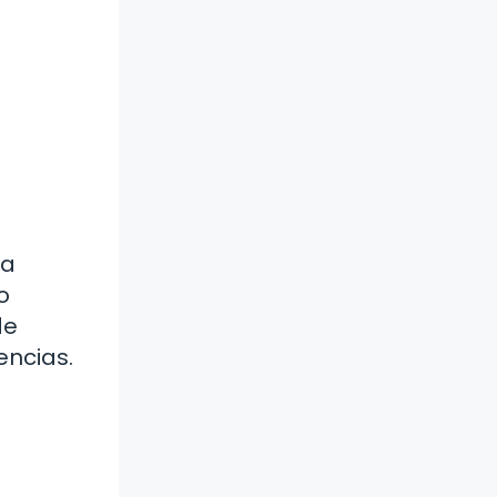
la
o
de
encias.