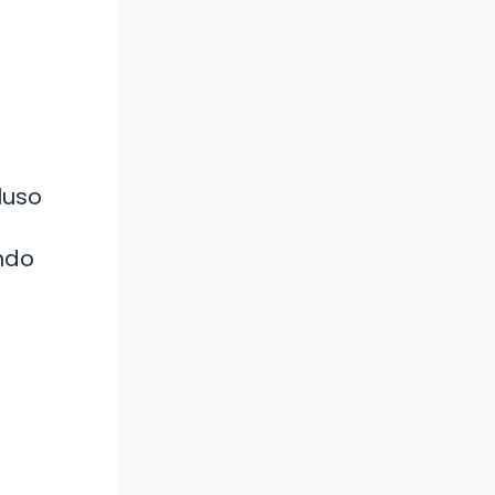
cluso
ndo