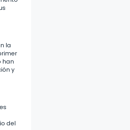
us
n la
primer
o han
ión y
 es
io del