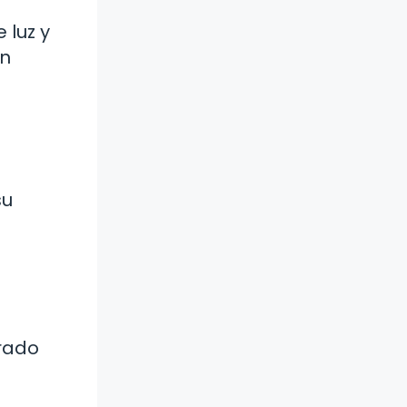
 luz y
un
su
grado