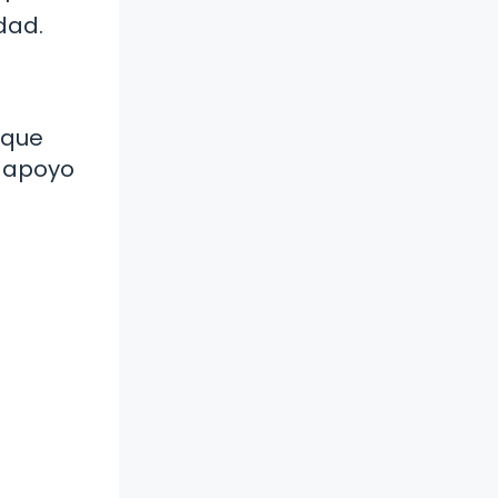
dad.
 que
y apoyo