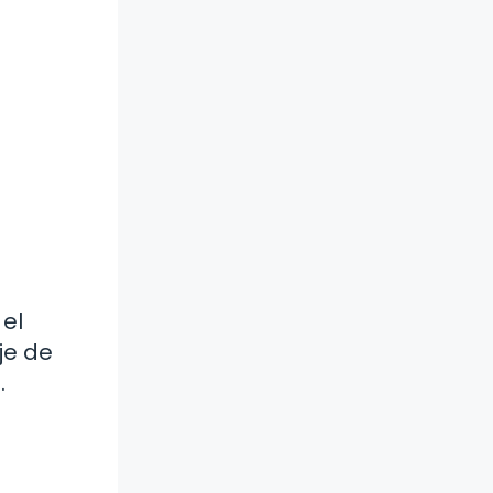
el
je de
.