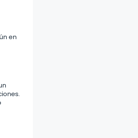
mún en
un
ciones.
o