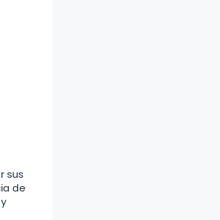
r sus
cia de
 y