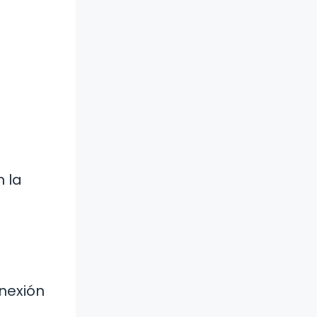
n la
onexión