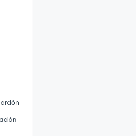
 perdón
cación