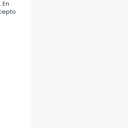
. En
ncepto