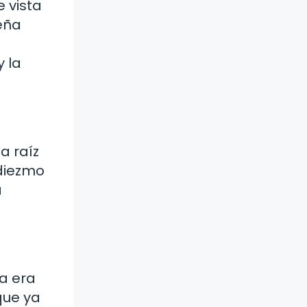
e vista
eña
 la
a raíz
 diezmo
a
a era
que ya