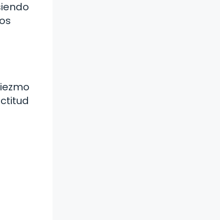
siendo
nos
diezmo
ctitud