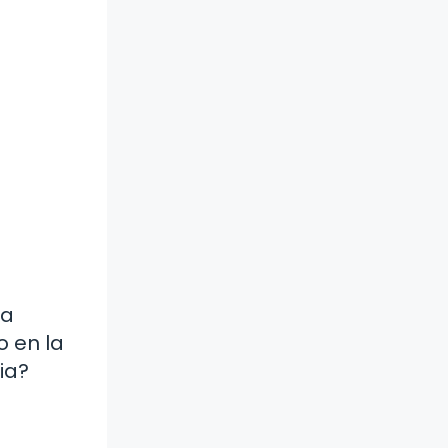
na
o en la
ia?