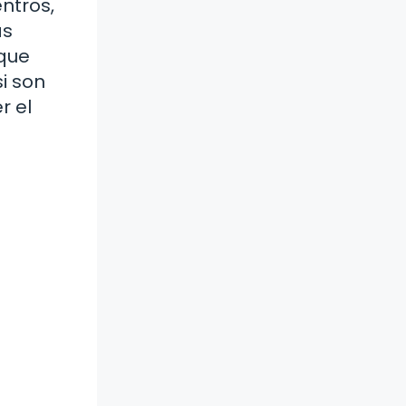
ntros,
as
 que
i son
r el