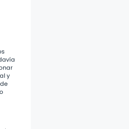
os
odavía
ionar
al y
 de
lo