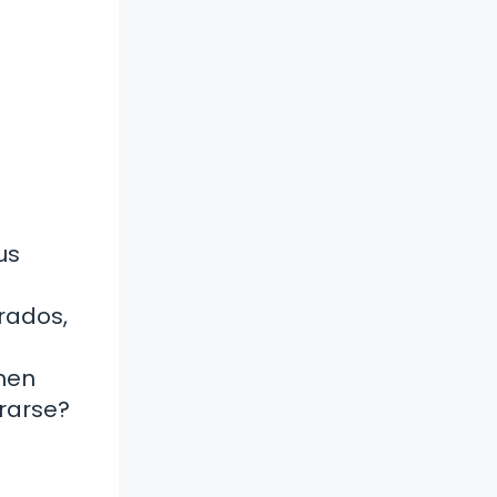
us
erados,
enen
rarse?