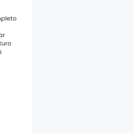
mpleto
ar
turo
s