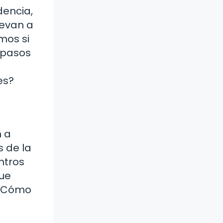
dencia,
levan a
mos si
 pasos
es?
n a
 de la
ntros
que
 ¿Cómo