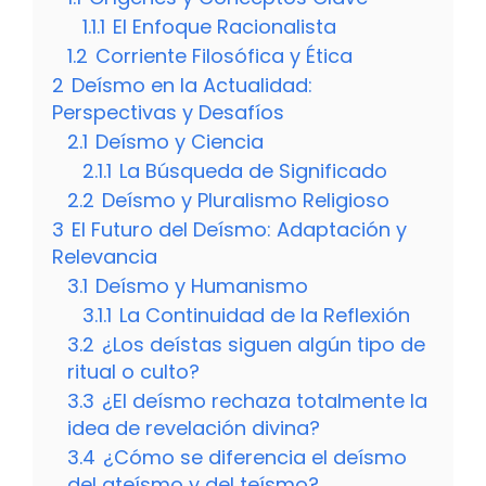
1.1.1
El Enfoque Racionalista
1.2
Corriente Filosófica y Ética
2
Deísmo en la Actualidad:
Perspectivas y Desafíos
2.1
Deísmo y Ciencia
2.1.1
La Búsqueda de Significado
2.2
Deísmo y Pluralismo Religioso
3
El Futuro del Deísmo: Adaptación y
Relevancia
3.1
Deísmo y Humanismo
3.1.1
La Continuidad de la Reflexión
3.2
¿Los deístas siguen algún tipo de
ritual o culto?
3.3
¿El deísmo rechaza totalmente la
idea de revelación divina?
3.4
¿Cómo se diferencia el deísmo
del ateísmo y del teísmo?