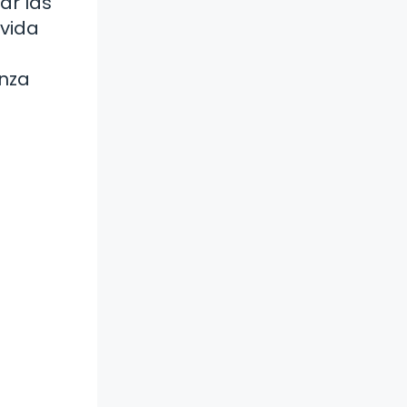
ar las
 vida
anza