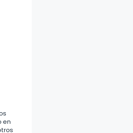
nos
o en
otros