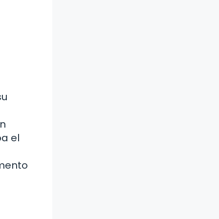
su
ón
a el
umento