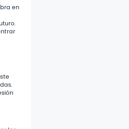
obra en
uturo.
ontrar
este
idas.
esión