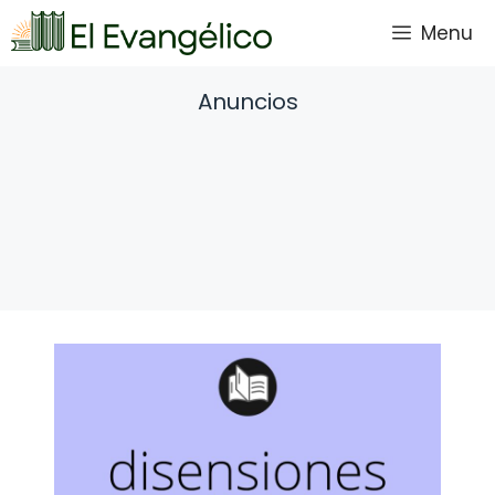
Saltar
Menu
al
contenido
Anuncios