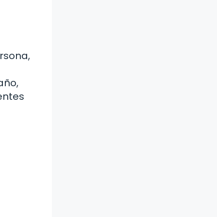
ersona,
año,
entes