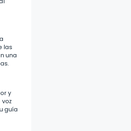
al
na
e las
on una
bas.
or y
 voz
u guía