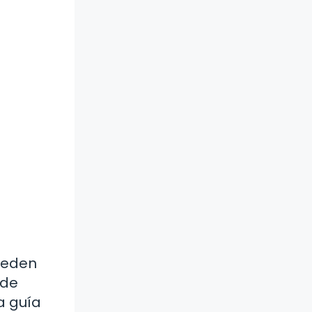
pueden
 de
a guía