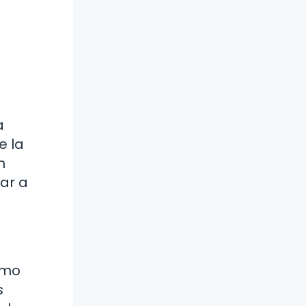
a
e la
n
ar a
omo
s