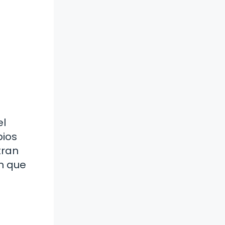
el
pios
tran
n que