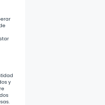
perar
nde
star
ntidad
dos y
re
ados
rsas.