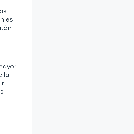
nos
ón es
stán
mayor.
e la
ir
os