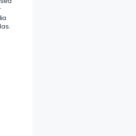
 sea
r
lia
das.