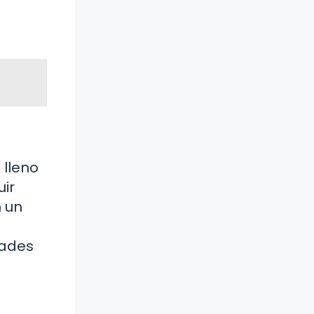
 lleno
uir
n un
tades