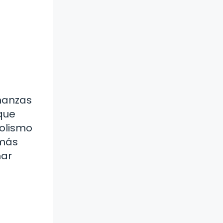
eñanzas
que
bolismo
 más
mar