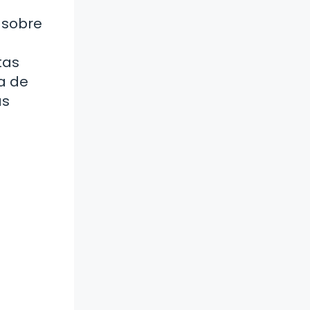
n sobre
tas
a de
as