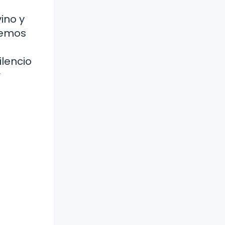
ino y
odemos
ilencio
r