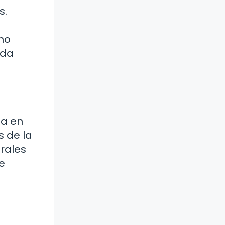
s.
mo
ida
ia en
 de la
rales
ue