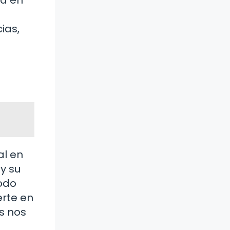
ía en
ias,
al en
y su
todo
erte en
s nos