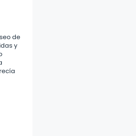
eseo de
idas y
o
a
recía