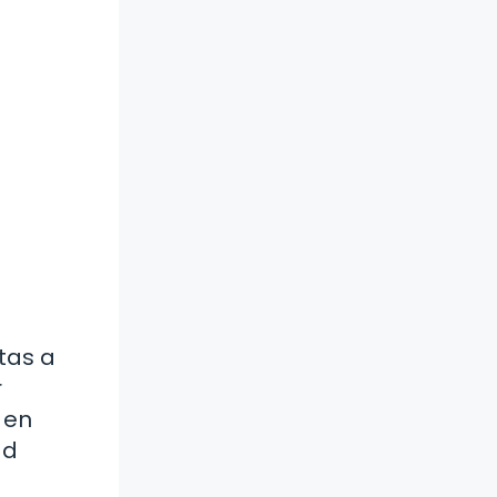
tas a
r
 en
ad