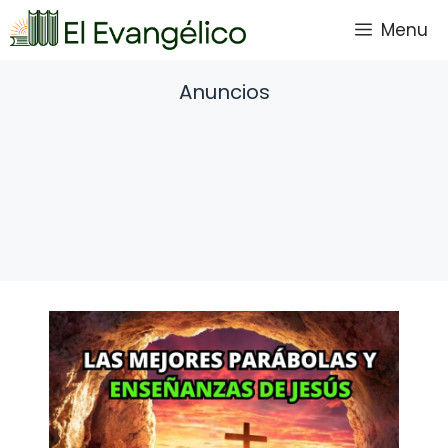
Saltar
Menu
al
contenido
Anuncios