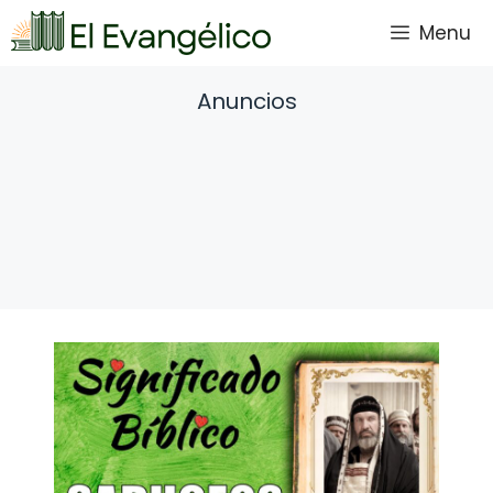
Saltar
Menu
al
contenido
Anuncios